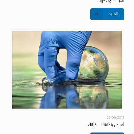
أسباب تلوث خزانك
المزيد
29/09/2015
أمراض ينقلها لك خزانك