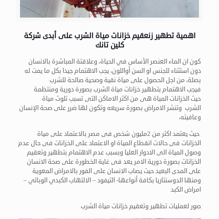
اهمية تطهير زنعقيم خزانات مياة الشرب على أبدى شركة
كلين تانك
كون ان الماء العنصر الأساس في الحياة، وعلاقتة المباشرة بالانسان
دون استثناء للجنس او السن أواللون، يجب الاهتمام جيدا بكل ما يمت له
بصلة، من اجل الحصول على مياة نقية وصحية صالحة للشرب
فيجب الاهتمام بتطهير خزانات مياة الشرب بصورة دورية ومنتظمة
حيث الخزانات المياة هى من اكثر الاماكن التى تسبب تلوث مياة
الشرب وتنشر الامراض بصورة سريعه وتكون لها ضرر على صحة الإنسان
وعافيته،
حيث يعتمد اكثر من 2مليون شخص فى مصر بالاعتماد على مياة
الخزانات فى حالات انقطاع المياة او الاعتماد على الخزانات فى حال عدم
وصول المياة الى الادوار العليا وبسبب عدم الاهتمام بتطهير وتعقيم
الخزانات بصورة دورية الامر يعد فى غاية الخطورة على صحة الانسان
على المدى البعيد حيت يصاب الانسان على الفور بالامراض المعوية
ومنها الدوسنتاريا بكافة أنواعها- التيفود – الالتهاب الكبدي الوبائي –
امراض الكبد
صور لعمليات تطهير وتعقيم خزانات مياة الشرب